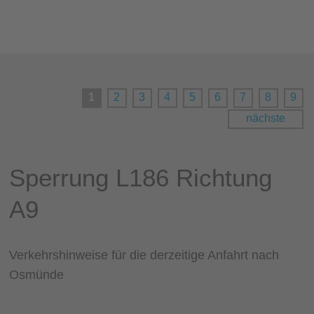
1
2
3
4
5
6
7
8
9
nächste
Sperrung L186 Richtung
A9
Verkehrshinweise für die derzeitige Anfahrt nach
Osmünde