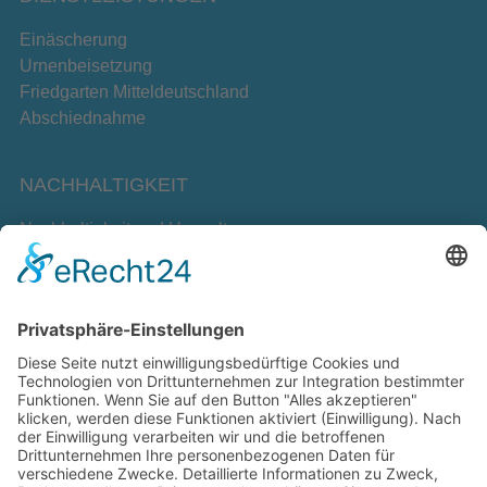
Einäscherung
Urnenbeisetzung
Friedgarten Mitteldeutschland
Abschiednahme
NACHHALTIGKEIT
Nachhaltigkeit und Umwelt
Verhaltenskodex
Partner
Nachhaltigkeitsbericht